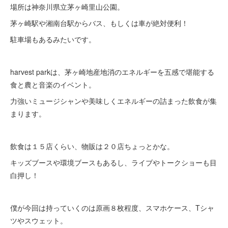
場所は神奈川県立茅ヶ崎里山公園。
茅ヶ崎駅や湘南台駅からバス、もしくは車が絶対便利！
駐車場もあるみたいです。
harvest parkは、茅ヶ崎地産地消のエネルギーを五感で堪能する
食と農と音楽のイベント。
力強いミュージシャンや美味しくエネルギーの詰まった飲食が集
まります。
飲食は１５店くらい、物販は２０店ちょっとかな。
キッズブースや環境ブースもあるし、ライブやトークショーも目
白押し！
僕が今回は持っていくのは原画８枚程度、スマホケース、Tシャ
ツやスウェット。