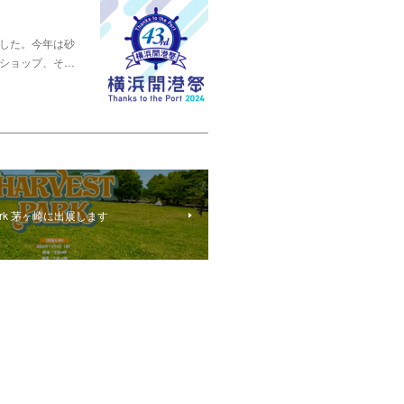
した。今年は砂
ショップ、そ…
t park 茅ヶ崎に出展します