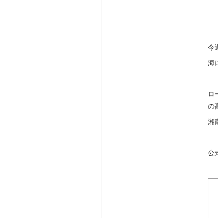
今
海
ロ
の
湘
公