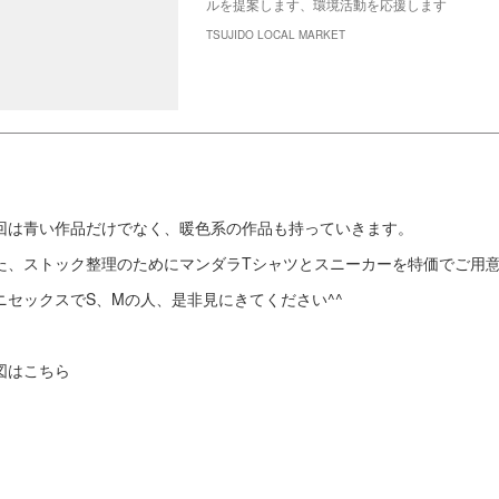
ルを提案します、環境活動を応援します
TSUJIDO LOCAL MARKET
回は青い作品だけでなく、暖色系の作品も持っていきます。
た、ストック整理のためにマンダラTシャツとスニーカーを特価でご用
ニセックスでS、Mの人、是非見にきてください^^
図はこちら