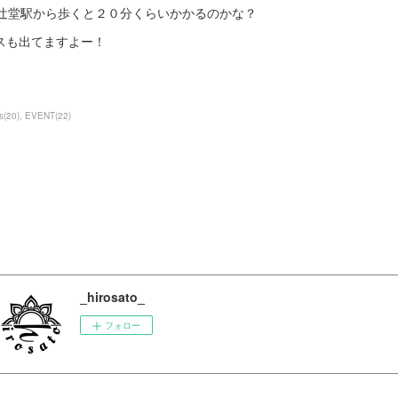
P辻堂駅から歩くと２０分くらいかかるのかな？
スも出てますよー！
s
(
20
)
EVENT
(
22
)
_hirosato_
フォロー