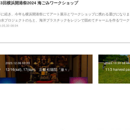
43回横浜開港祭2024 海ごみワークショップ
年に続き、今年も横浜開港祭にてアート展示とワークショップに携わる運びになりま
の水プロジェクトのもと、海洋プラスチックをレジンで固めてチャームを作るワーク
.05.30 08:04
2023.12.06 03:03
2023.10.30 08:44
12/16(sat), 17(sun) 京都 松陽院「瀲々」
11/3 harves