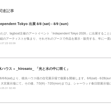
関連記事
dependent Tokyo 出展 8/8 (sat) - 8/9 (sun)
たび、tagboat主催のアートイベント「Independent Tokyo 2026」に出展する
00組のアーティストが集まり、それぞれのブースで作品を展示・販売する、年に一度
.07.23 03:09
ハウス × _hirosato_ 「光と水の中に咲く」
26/6/6(sat)より、積水ハウス様の住宅展示場で個展を開催します。6/6(sat) - 6/28(
大宮展示場にて。その後、7/3(fri) - 7/20(mon)までは、シャーウッド春日部展
.05.31 02:49