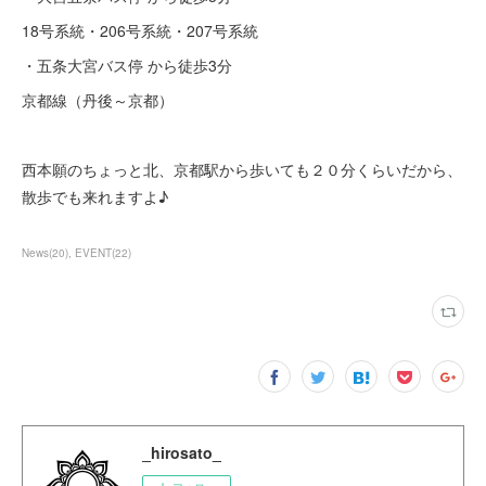
18号系統・206号系統・207号系統
・五条大宮バス停 から徒歩3分
京都線（丹後～京都）
西本願のちょっと北、京都駅から歩いても２０分くらいだから、
散歩でも来れますよ♪
News
(
20
)
EVENT
(
22
)
_hirosato_