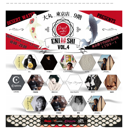
＿＿＿＿＿＿＿＿＿＿＿＿＿＿＿＿＿＿＿＿＿＿＿＿＿＿＿