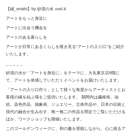
【縁_enishi】by 砂漠の水 ※vol.4
アートをもっと身近に
アートに出会う機会を
アートのある暮らしを
アートが日常にあるくらしを覗き見る“アートの入り口”をご紹介
いたします。
_ _ _ _ _
砂漠の水が「アートを身近に」をテーマに、大丸東京店9階に
て、アートを体感していただくイベントをお届けいたします。
「アートの入り口作り」として様々な角度からアーティストとお
客様の縁を結ぶ場をご提供いたします。 期間内は繊維画、油
絵、染色作品、抽象画、ジュエリー、立体作品や、日本の伝統と
現代の融合が生み出す、唯一無二の作品を間近でご覧いただける
ほか、ワークショップも開催いたします。
このゴールデンウィークに、和の趣を堪能しながら、心に残るア