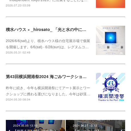
2026.07.23 03:09
積水ハウス × _hirosato_ 「光と水の中に咲く」
2026/6/6(sat)より、積水ハウス様の住宅展示場で個展
を開催します。6/6(sat) - 6/28(sun)は、レグヌムコ…
2026.05.31 02:49
第43回横浜開港祭2024 海ごみワークショップ
昨年に続き、今年も横浜開港祭にてアート展示とワー
クショップに携わる運びになりました。今年は砂漠…
2024.05.30 08:04
2024.05.05 13:10
2024.04.27 13:12
【個展 5/7-5/23】 cafe B13
【ポップアップ】