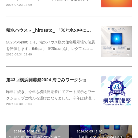
2026.07.23 03:09
積水ハウス × _hirosato_ 「光と水の中に咲く」
2026/6/6(sat)より、積水ハウス様の住宅展示場で個展
を開催します。6/6(sat) - 6/28(sun)は、レグヌムコ…
2026.05.31 02:49
第43回横浜開港祭2024 海ごみワークショップ
昨年に続き、今年も横浜開港祭にてアート展示とワー
クショップに携わる運びになりました。今年は砂漠…
2024.05.30 08:04
2024.05.30 08:04
2024.05.05 13:10
第43回横浜開港祭2024 海ご
【個展 5/7-5/23】 cafe B13